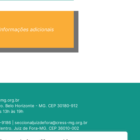
Informações adicionais
mg.org.br
tro. Belo Horizonte - MG. CEP 30180-912
s 13h às 19h
-9186 |
seccionaljuizdefora@cress-mg.org.br
1. Centro. Juiz de Fora-MG. CEP 36010-002
s 13h às 19h