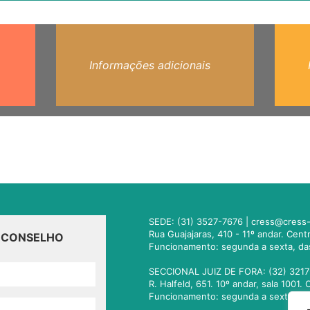
Informações adicionais
SEDE: (31) 3527-7676 |
cress@cress-
Rua Guajajaras, 410 - 11º andar. Cen
O CONSELHO
Funcionamento: segunda a sexta, da
SECCIONAL JUIZ DE FORA: (32) 3217
R. Halfeld, 651. 10º andar, sala 100
Funcionamento: segunda a sexta, da