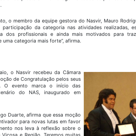
.
o, o membro da equipe gestora do Nasvir, Mauro Rodrigue
articipação da categoria nas atividades realizadas, e
sta dos profissionais e ainda mais motivados para traz
 uma categoria mais forte”, afirma.
aio, o Nasvir recebeu da Câmara
Moção de Congratulação pelos seus
a. O evento marca o início das
enário do NAS, inaugurado em
ago Duarte, afirma que essa moção
ntivador para novas lutas em favor
mento nos leva à reflexão sobre o
e Viçosa e Região. Teremos muitas