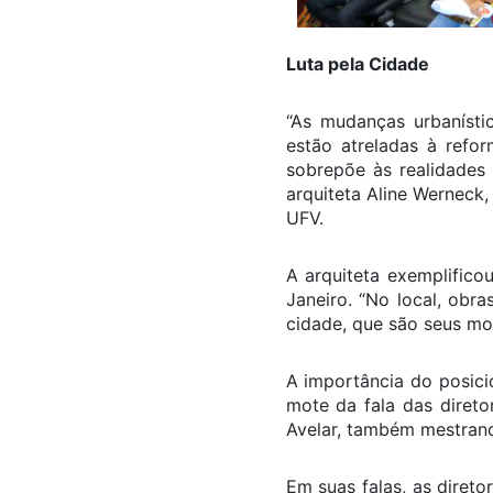
Luta pela Cidade
“As mudanças urbanísti
estão atreladas à refo
sobrepõe às realidades 
arquiteta Aline Wernec
UFV.
A arquiteta exemplifico
Janeiro. “No local, obr
cidade, que são seus mo
A importância do posicio
mote da fala das diret
Avelar, também mestrand
Em suas falas, as diret