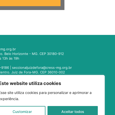
mg.org.br
tro. Belo Horizonte - MG. CEP 30180-912
s 13h às 19h
-9186 |
seccionaljuizdefora@cress-mg.org.br
1. Centro. Juiz de Fora-MG. CEP 36010-002
s 13h às 19h
Este website utiliza cookies
221-9358 |
seccionalmontesclaros@cress-
Esse site utiliza cookies para personalizar e aprimorar a
 Centro. Montes Claros - MG. CEP 39400-104
experiência.
s 13h às 19h
-3024 |
seccionaluberlandia@cress-mg.org.br
Customizar
Aceitar todos
erlândia - MG. CEP 38400-128