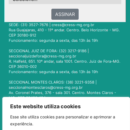
ASSINAR
SEDE: (31) 3527-7676 |
cress@cress-mg.org.br
Rua Guajajaras, 410 - 11º andar. Centro. Belo Horizonte - MG.
CEP 30180-912
Funcionamento: segunda a sexta, das 13h às 19h
SECCIONAL JUIZ DE FORA: (32) 3217-9186 |
seccionaljuizdefora@cress-mg.org.br
R. Halfeld, 651. 10º andar, sala 1001. Centro. Juiz de Fora-MG.
CEP 36010-002
Funcionamento: segunda a sexta, das 13h às 19h
SECCIONAL MONTES CLAROS: (38) 3221-9358 |
seccionalmontesclaros@cress-mg.org.br
Av. Coronel Prates, 376 - sala 301. Centro. Montes Claros -
MG. CEP 39400-104
Funcionamento: segunda a sexta, das 13h às 19h
Este website utiliza cookies
SECCIONAL UBERLÂNDIA: (34) 3236-3024 |
Esse site utiliza cookies para personalizar e aprimorar a
seccionaluberlandia@cress-mg.org.br
experiência.
Av. Afonso Pena, 547 - sala 101. Uberlândia - MG. CEP
38400-128