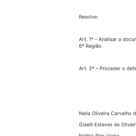
Resolve:
Art. 1º – Analisar a do
6ª Região.
Art. 2º – Proceder o def
Neila Oliveira Carvalho 
Giselli Esteves de Olivei
Nathia Reis Vieira