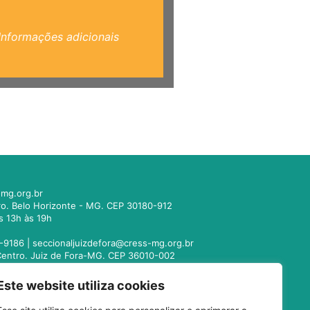
Informações adicionais
mg.org.br
tro. Belo Horizonte - MG. CEP 30180-912
s 13h às 19h
-9186 |
seccionaljuizdefora@cress-mg.org.br
1. Centro. Juiz de Fora-MG. CEP 36010-002
s 13h às 19h
Este website utiliza cookies
221-9358 |
seccionalmontesclaros@cress-