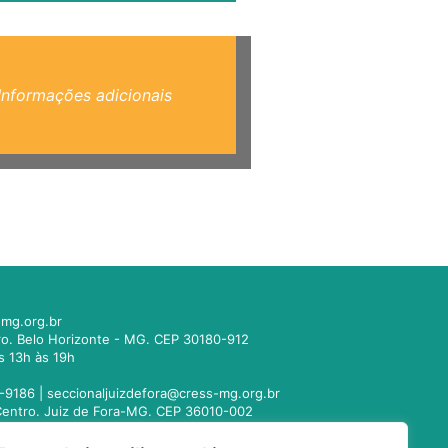
Informações adicionais
mg.org.br
tro. Belo Horizonte - MG. CEP 30180-912
s 13h às 19h
-9186 |
seccionaljuizdefora@cress-mg.org.br
1. Centro. Juiz de Fora-MG. CEP 36010-002
s 13h às 19h