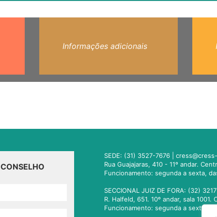
Informações adicionais
SEDE: (31) 3527-7676 |
cress@cress-
Rua Guajajaras, 410 - 11º andar. Cen
O CONSELHO
Funcionamento: segunda a sexta, da
SECCIONAL JUIZ DE FORA: (32) 3217
R. Halfeld, 651. 10º andar, sala 100
Funcionamento: segunda a sexta, da