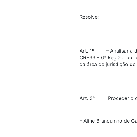
Resolve:
Art. 1º – Analisar a do
CRESS – 6ª Região, por e
da área de jurisdição do
Art. 2º – Proceder o de
– Aline Branquinho 