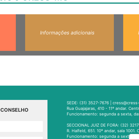
Informações adicionais
SEDE: (31) 3527-7676 |
cress@cress-
Rua Guajajaras, 410 - 11º andar. Cen
O CONSELHO
Funcionamento: segunda a sexta, da
SECCIONAL JUIZ DE FORA: (32) 3217
R. Halfeld, 651. 10º andar, sala 100
Funcionamento: segunda a sexta, da