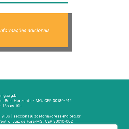
Informações adicionais
mg.org.br
tro. Belo Horizonte - MG. CEP 30180-912
s 13h às 19h
-9186 |
seccionaljuizdefora@cress-mg.org.br
1. Centro. Juiz de Fora-MG. CEP 36010-002
s 13h às 19h