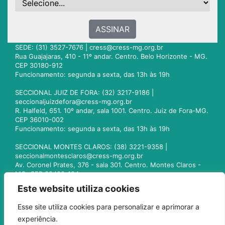
ASSINAR
SEDE: (31) 3527-7676 |
cress@cress-mg.org.br
Rua Guajajaras, 410 - 11º andar. Centro. Belo Horizonte - MG.
CEP 30180-912
Funcionamento: segunda a sexta, das 13h às 19h
SECCIONAL JUIZ DE FORA: (32) 3217-9186 |
seccionaljuizdefora@cress-mg.org.br
R. Halfeld, 651. 10º andar, sala 1001. Centro. Juiz de Fora-MG.
CEP 36010-002
Funcionamento: segunda a sexta, das 13h às 19h
SECCIONAL MONTES CLAROS: (38) 3221-9358 |
seccionalmontesclaros@cress-mg.org.br
Av. Coronel Prates, 376 - sala 301. Centro. Montes Claros -
MG. CEP 39400-104
Funcionamento: segunda a sexta, das 13h às 19h
Este website utiliza cookies
SECCIONAL UBERLÂNDIA: (34) 3236-3024 |
Esse site utiliza cookies para personalizar e aprimorar a
seccionaluberlandia@cress-mg.org.br
experiência.
Av. Afonso Pena, 547 - sala 101. Uberlândia - MG. CEP