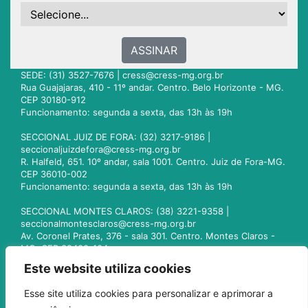
ASSINAR
SEDE: (31) 3527-7676 |
cress@cress-mg.org.br
Rua Guajajaras, 410 - 11º andar. Centro. Belo Horizonte - MG.
CEP 30180-912
Funcionamento: segunda a sexta, das 13h às 19h
SECCIONAL JUIZ DE FORA: (32) 3217-9186 |
seccionaljuizdefora@cress-mg.org.br
R. Halfeld, 651. 10º andar, sala 1001. Centro. Juiz de Fora-MG.
CEP 36010-002
Funcionamento: segunda a sexta, das 13h às 19h
SECCIONAL MONTES CLAROS: (38) 3221-9358 |
seccionalmontesclaros@cress-mg.org.br
Av. Coronel Prates, 376 - sala 301. Centro. Montes Claros -
MG. CEP 39400-104
Funcionamento: segunda a sexta, das 13h às 19h
Este website utiliza cookies
SECCIONAL UBERLÂNDIA: (34) 3236-3024 |
Esse site utiliza cookies para personalizar e aprimorar a
seccionaluberlandia@cress-mg.org.br