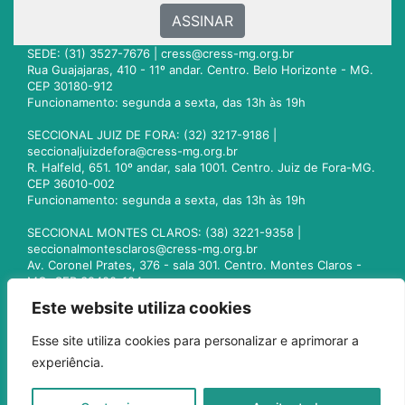
ASSINAR
SEDE: (31) 3527-7676 |
cress@cress-mg.org.br
Rua Guajajaras, 410 - 11º andar. Centro. Belo Horizonte - MG.
CEP 30180-912
Funcionamento: segunda a sexta, das 13h às 19h
SECCIONAL JUIZ DE FORA: (32) 3217-9186 |
seccionaljuizdefora@cress-mg.org.br
R. Halfeld, 651. 10º andar, sala 1001. Centro. Juiz de Fora-MG.
CEP 36010-002
Funcionamento: segunda a sexta, das 13h às 19h
SECCIONAL MONTES CLAROS: (38) 3221-9358 |
seccionalmontesclaros@cress-mg.org.br
Av. Coronel Prates, 376 - sala 301. Centro. Montes Claros -
MG. CEP 39400-104
Funcionamento: segunda a sexta, das 13h às 19h
Este website utiliza cookies
SECCIONAL UBERLÂNDIA: (34) 3236-3024 |
Esse site utiliza cookies para personalizar e aprimorar a
seccionaluberlandia@cress-mg.org.br
experiência.
Av. Afonso Pena, 547 - sala 101. Uberlândia - MG. CEP
38400-128
Funcionamento: segunda a sexta, das 13h às 19h