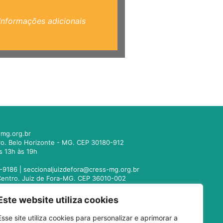
Informações adicionais
mg.org.br
tro. Belo Horizonte - MG. CEP 30180-912
s 13h às 19h
-9186 |
seccionaljuizdefora@cress-mg.org.br
1. Centro. Juiz de Fora-MG. CEP 36010-002
s 13h às 19h
Este website utiliza cookies
221-9358 |
seccionalmontesclaros@cress-
Esse site utiliza cookies para personalizar e aprimorar a