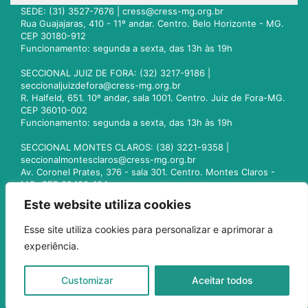
SEDE: (31) 3527-7676 |
cress@cress-mg.org.br
Rua Guajajaras, 410 - 11º andar. Centro. Belo Horizonte - MG.
CEP 30180-912
Funcionamento: segunda a sexta, das 13h às 19h
SECCIONAL JUIZ DE FORA: (32) 3217-9186 |
seccionaljuizdefora@cress-mg.org.br
R. Halfeld, 651. 10º andar, sala 1001. Centro. Juiz de Fora-MG.
CEP 36010-002
Funcionamento: segunda a sexta, das 13h às 19h
SECCIONAL MONTES CLAROS: (38) 3221-9358 |
seccionalmontesclaros@cress-mg.org.br
Av. Coronel Prates, 376 - sala 301. Centro. Montes Claros -
MG. CEP 39400-104
Funcionamento: segunda a sexta, das 13h às 19h
Este website utiliza cookies
SECCIONAL UBERLÂNDIA: (34) 3236-3024 |
Esse site utiliza cookies para personalizar e aprimorar a
seccionaluberlandia@cress-mg.org.br
experiência.
Av. Afonso Pena, 547 - sala 101. Uberlândia - MG. CEP
38400-128
Funcionamento: segunda a sexta, das 13h às 19h
Customizar
Aceitar todos