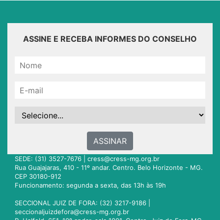
ASSINE E RECEBA INFORMES DO CONSELHO
ASSINAR
SEDE: (31) 3527-7676 |
cress@cress-mg.org.br
Rua Guajajaras, 410 - 11º andar. Centro. Belo Horizonte - MG.
CEP 30180-912
Funcionamento: segunda a sexta, das 13h às 19h
SECCIONAL JUIZ DE FORA: (32) 3217-9186 |
seccionaljuizdefora@cress-mg.org.br