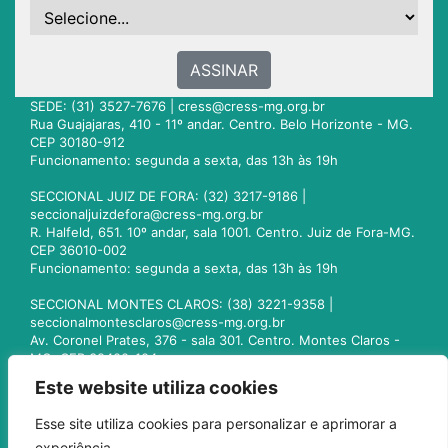
ASSINAR
SEDE: (31) 3527-7676 |
cress@cress-mg.org.br
Rua Guajajaras, 410 - 11º andar. Centro. Belo Horizonte - MG.
CEP 30180-912
Funcionamento: segunda a sexta, das 13h às 19h
SECCIONAL JUIZ DE FORA: (32) 3217-9186 |
seccionaljuizdefora@cress-mg.org.br
R. Halfeld, 651. 10º andar, sala 1001. Centro. Juiz de Fora-MG.
CEP 36010-002
Funcionamento: segunda a sexta, das 13h às 19h
SECCIONAL MONTES CLAROS: (38) 3221-9358 |
seccionalmontesclaros@cress-mg.org.br
Av. Coronel Prates, 376 - sala 301. Centro. Montes Claros -
MG. CEP 39400-104
Funcionamento: segunda a sexta, das 13h às 19h
Este website utiliza cookies
SECCIONAL UBERLÂNDIA: (34) 3236-3024 |
Esse site utiliza cookies para personalizar e aprimorar a
seccionaluberlandia@cress-mg.org.br
experiência.