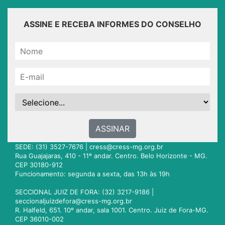
ASSINE E RECEBA INFORMES DO CONSELHO
ASSINAR
SEDE: (31) 3527-7676 |
cress@cress-mg.org.br
Rua Guajajaras, 410 - 11º andar. Centro. Belo Horizonte - MG.
CEP 30180-912
Funcionamento: segunda a sexta, das 13h às 19h
SECCIONAL JUIZ DE FORA: (32) 3217-9186 |
seccionaljuizdefora@cress-mg.org.br
R. Halfeld, 651. 10º andar, sala 1001. Centro. Juiz de Fora-MG.
CEP 36010-002