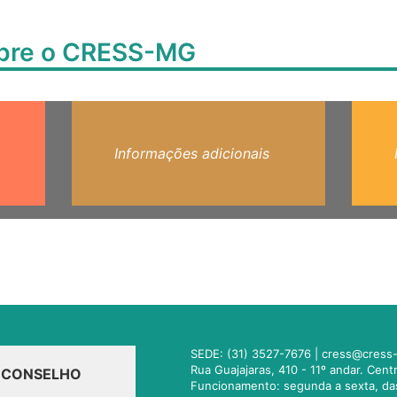
obre o CRESS-MG
Informações adicionais
SEDE: (31) 3527-7676 |
cress@cress-
Rua Guajajaras, 410 - 11º andar. Cen
O CONSELHO
Funcionamento: segunda a sexta, da