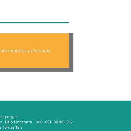
Informações adicionais
mg.org.br
tro. Belo Horizonte - MG. CEP 30180-912
s 13h às 19h