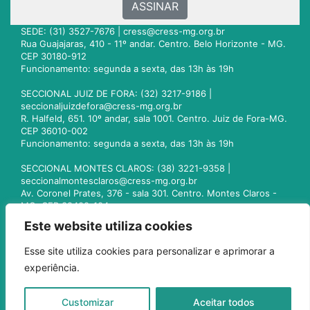
ASSINAR
SEDE: (31) 3527-7676 |
cress@cress-mg.org.br
Rua Guajajaras, 410 - 11º andar. Centro. Belo Horizonte - MG.
CEP 30180-912
Funcionamento: segunda a sexta, das 13h às 19h
SECCIONAL JUIZ DE FORA: (32) 3217-9186 |
seccionaljuizdefora@cress-mg.org.br
R. Halfeld, 651. 10º andar, sala 1001. Centro. Juiz de Fora-MG.
CEP 36010-002
Funcionamento: segunda a sexta, das 13h às 19h
SECCIONAL MONTES CLAROS: (38) 3221-9358 |
seccionalmontesclaros@cress-mg.org.br
Av. Coronel Prates, 376 - sala 301. Centro. Montes Claros -
MG. CEP 39400-104
Funcionamento: segunda a sexta, das 13h às 19h
Este website utiliza cookies
SECCIONAL UBERLÂNDIA: (34) 3236-3024 |
Esse site utiliza cookies para personalizar e aprimorar a
seccionaluberlandia@cress-mg.org.br
experiência.
Av. Afonso Pena, 547 - sala 101. Uberlândia - MG. CEP
38400-128
Funcionamento: segunda a sexta, das 13h às 19h
Customizar
Aceitar todos