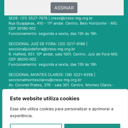
ASSINAR
SEDE: (31) 3527-7676 |
cress@cress-mg.org.br
Rua Guajajaras, 410 - 11º andar. Centro. Belo Horizonte - MG.
CEP 30180-912
Funcionamento: segunda a sexta, das 13h às 19h
SECCIONAL JUIZ DE FORA: (32) 3217-9186 |
seccionaljuizdefora@cress-mg.org.br
R. Halfeld, 651. 10º andar, sala 1001. Centro. Juiz de Fora-MG.
CEP 36010-002
Funcionamento: segunda a sexta, das 13h às 19h
SECCIONAL MONTES CLAROS: (38) 3221-9358 |
seccionalmontesclaros@cress-mg.org.br
Av. Coronel Prates, 376 - sala 301. Centro. Montes Claros -
MG. CEP 39400-104
Funcionamento: segunda a sexta, das 13h às 19h
Este website utiliza cookies
SECCIONAL UBERLÂNDIA: (34) 3236-3024 |
Esse site utiliza cookies para personalizar e aprimorar a
seccionaluberlandia@cress-mg.org.br
experiência.
Av. Afonso Pena, 547 - sala 101. Uberlândia - MG. CEP
38400-128
Funcionamento: segunda a sexta, das 13h às 19h