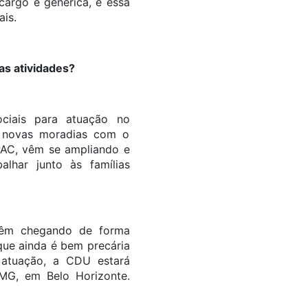
cargo é genérica, e essa
ais.
as atividades?
ociais para atuação no
de novas moradias com o
PAC, vêm se ampliando e
alhar junto às famílias
 vêm chegando de forma
que ainda é bem precária
 atuação, a CDU estará
MG, em Belo Horizonte.