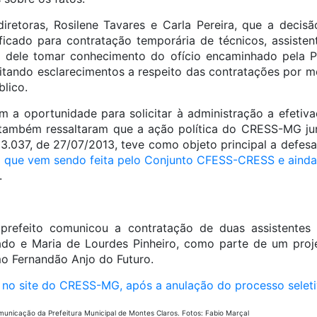
diretoras, Rosilene Tavares e Carla Pereira, que a deci
ificado para contratação temporária de técnicos, assistent
 dele tomar conhecimento do ofício encaminhado pela P
citando esclarecimentos a respeito das contratações por m
lico.
am a oportunidade para solicitar à administração a efetiva
 também ressaltaram que a ação política do CRESS-MG ju
 3.037, de 27/07/2013, teve como objeto principal a defesa
que vem sendo feita pelo Conjunto CFESS-CRESS e ainda, 
.
prefeito comunicou a contratação de duas assistentes 
ado e Maria de Lourdes Pinheiro, como parte de um proje
o Fernandão Anjo do Futuro.
a no site do CRESS-MG, após a anulação do processo selet
unicação da Prefeitura Municipal de Montes Claros. Fotos: Fabio Marçal