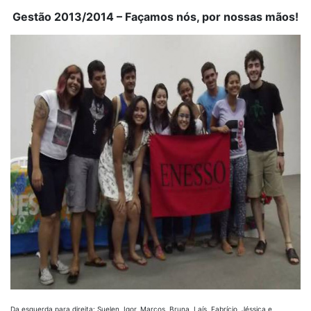
Gestão 2013/2014 – Façamos nós, por nossas mãos!
Da esquerda para direita: Suelen, Igor, Marcos, Bruna, Laís, Fabrício, Jéssica e