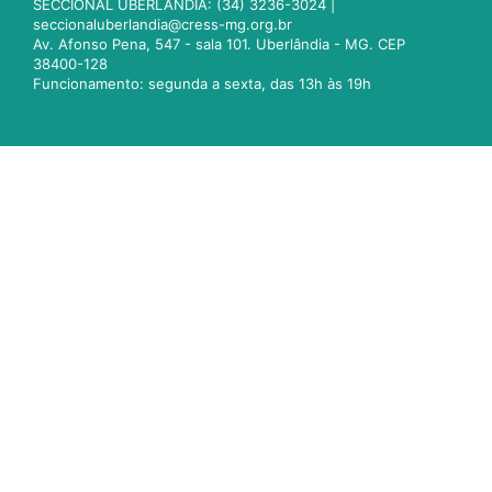
SECCIONAL UBERLÂNDIA: (34) 3236-3024 |
seccionaluberlandia@cress-mg.org.br
Av. Afonso Pena, 547 - sala 101. Uberlândia - MG. CEP
38400-128
Funcionamento: segunda a sexta, das 13h às 19h