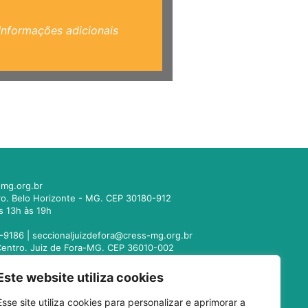
Informações adicionais
mg.org.br
tro. Belo Horizonte - MG. CEP 30180-912
s 13h às 19h
-9186 |
seccionaljuizdefora@cress-mg.org.br
1. Centro. Juiz de Fora-MG. CEP 36010-002
s 13h às 19h
Este website utiliza cookies
221-9358 |
seccionalmontesclaros@cress-
Esse site utiliza cookies para personalizar e aprimorar a