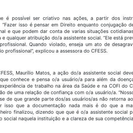
ue é possível ser criativo nas ações, a partir dos ins
“Fazer isso é pensar em Direito enquanto conjugação de
onal e que podem dar conta de varias situações cotidianas”
a e qualquer atribuição do/a assistente social. “Ele está pr
profissional. Quando violado, enseja um ato de desagrav
io profissional”, explicou a assessora do CFESS.
FESS, Maurílio Matos, a ação do/a assistente social deve 
al que conhece e pensa o/a usuário/a para além da doenç
 experiência de trabalho na área da Saúde e na COFI do 
ão de uma relação de confiança com o/a usuário/a. “Noss
ise de que grande parte dos/as usuários/as não retorna a
por isso que a documentação nada mais é do que a mate
heiro finalizou, dizendo que que é o/a assistente social p
o social naquela instituição e a clareza de sua competência p