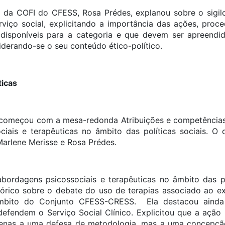
 da COFI do CFESS, Rosa Prédes, explanou sobre o sigilo
rviço social, explicitando a importância das ações, proc
 disponíveis para a categoria e que devem ser apreendid
siderando-se o seu conteúdo ético-político.
icas
começou com a mesa-redonda Atribuições e competências 
iais e terapêuticas no âmbito das políticas sociais. O d
arlene Merisse e Rosa Prédes.
bordagens psicossociais e terapêuticas no âmbito das pol
órico sobre o debate do uso de terapias associado ao exe
 âmbito do Conjunto CFESS-CRESS. Ela destacou aind
 defendem o Serviço Social Clínico. Explicitou que a ação 
penas a uma defesa de metodologia, mas a uma concepção