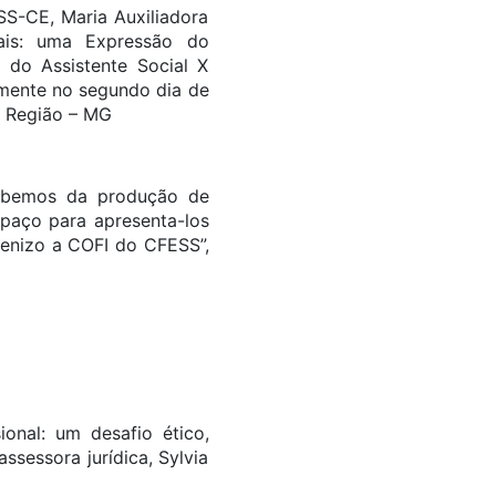
SS-CE, Maria Auxiliadora
nais: uma Expressão do
 do Assistente Social X
somente no segundo dia de
ª Região – MG
Sabemos da produção de
spaço para apresenta-los
benizo a COFI do CFESS”,
onal: um desafio ético,
sessora jurídica, Sylvia