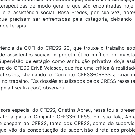
terapêuticas de modo geral e que são encontradas hoje n
 e a assistência social. Rosa Prédes, por sua vez, apre
que precisam ser enfrentadas pela categoria, deixand
 de terapia.
iência da COFI do CRESS-SC, que trouxe o trabalho sob
de assistentes sociais: o projeto ético-político em quest
upervisão de estágio como atribuição privativa do/a assis
ira do CFESS Erivã Velasco, que fez uma crítica à realida
ofissões, chamando o Conjunto CFESS-CRESS a criar in
 no trabalho. “Os dossiês atualizados pelos CRESS ressalta
pela fiscalização”, observou.
ora especial do CFESS, Cristina Abreu, ressaltou a presenç
itória para o Conjunto CFESS-CRESS. Em sua fala, Abre
 chegam ao CFESS, tanto dos CRESS, como de superviso
que vão da conceituação de supervisão direta aos probl