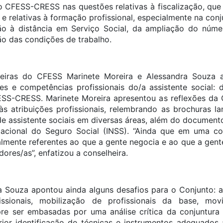
 CFESS-CRESS nas questões relativas à fiscalização, que
e relativas à formação profissional, especialmente na con
o à distância em Serviço Social, da ampliação do númer
o das condições de trabalho.
heiras do CFESS Marinete Moreira e Alessandra Souza 
es e competências profissionais do/a assistente social: 
SS-CRESS. Marinete Moreira apresentou as reflexões da
 às atribuições profissionais, relembrando as brochuras
de assistente sociais em diversas áreas, além do documento
 Nacional do Seguro Social (INSS). “Ainda que em uma co
ialmente referentes ao que a gente negocia e ao que a gent
res/as”, enfatizou a conselheira.
a Souza apontou ainda alguns desafios para o Conjunto: 
issionais, mobilização de profissionais da base, mov
re ser embasadas por uma análise crítica da conjuntura 
rior identificação de técnicas e instrumentos adequado