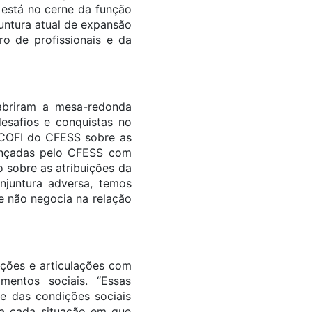
 está no cerne da função
juntura atual de expansão
o de profissionais e da
abriram a mesa-redonda
desafios e conquistas no
 COFI do CFESS sobre as
 lançadas pelo CFESS com
 sobre as atribuições da
njuntura adversa, temos
e não negocia na relação
ações e articulações com
imentos sociais. “Essas
e das condições sociais
s a cada situação em que