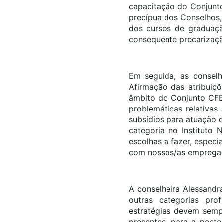
capacitação do Conjunto
precípua dos Conselhos, 
dos cursos de graduaçã
consequente precarizaçã
Em seguida, as consel
Afirmação das atribuiçõ
âmbito do Conjunto CFE
problemáticas relativas
subsídios para atuação 
categoria no Instituto
escolhas a fazer, espec
com nossos/as empregado
A conselheira Alessandr
outras categorias prof
estratégias devem semp
presentes, para a poste