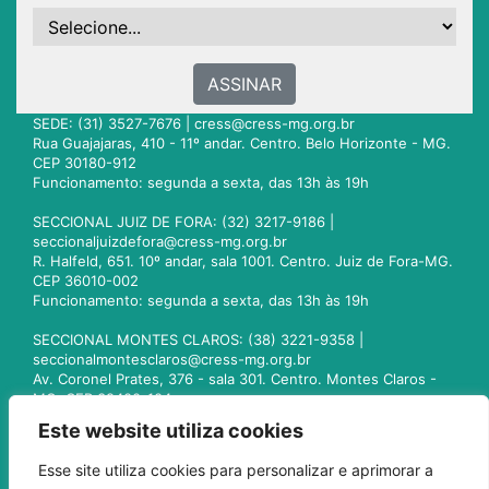
ASSINAR
SEDE: (31) 3527-7676 |
cress@cress-mg.org.br
Rua Guajajaras, 410 - 11º andar. Centro. Belo Horizonte - MG.
CEP 30180-912
Funcionamento: segunda a sexta, das 13h às 19h
SECCIONAL JUIZ DE FORA: (32) 3217-9186 |
seccionaljuizdefora@cress-mg.org.br
R. Halfeld, 651. 10º andar, sala 1001. Centro. Juiz de Fora-MG.
CEP 36010-002
Funcionamento: segunda a sexta, das 13h às 19h
SECCIONAL MONTES CLAROS: (38) 3221-9358 |
seccionalmontesclaros@cress-mg.org.br
Av. Coronel Prates, 376 - sala 301. Centro. Montes Claros -
MG. CEP 39400-104
Funcionamento: segunda a sexta, das 13h às 19h
Este website utiliza cookies
SECCIONAL UBERLÂNDIA: (34) 3236-3024 |
Esse site utiliza cookies para personalizar e aprimorar a
seccionaluberlandia@cress-mg.org.br