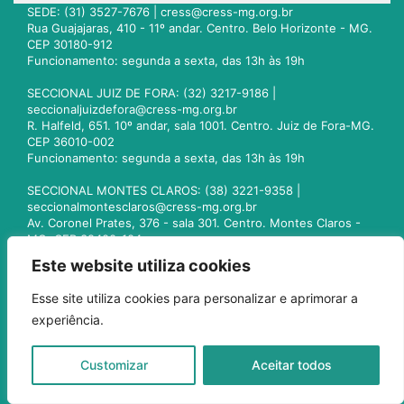
SEDE: (31) 3527-7676 |
cress@cress-mg.org.br
Rua Guajajaras, 410 - 11º andar. Centro. Belo Horizonte - MG.
CEP 30180-912
Funcionamento: segunda a sexta, das 13h às 19h
SECCIONAL JUIZ DE FORA: (32) 3217-9186 |
seccionaljuizdefora@cress-mg.org.br
R. Halfeld, 651. 10º andar, sala 1001. Centro. Juiz de Fora-MG.
CEP 36010-002
Funcionamento: segunda a sexta, das 13h às 19h
SECCIONAL MONTES CLAROS: (38) 3221-9358 |
seccionalmontesclaros@cress-mg.org.br
Av. Coronel Prates, 376 - sala 301. Centro. Montes Claros -
MG. CEP 39400-104
Funcionamento: segunda a sexta, das 13h às 19h
Este website utiliza cookies
SECCIONAL UBERLÂNDIA: (34) 3236-3024 |
Esse site utiliza cookies para personalizar e aprimorar a
seccionaluberlandia@cress-mg.org.br
experiência.
Av. Afonso Pena, 547 - sala 101. Uberlândia - MG. CEP
38400-128
Funcionamento: segunda a sexta, das 13h às 19h
Customizar
Aceitar todos