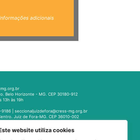
Informações adicionais
mg.org.br
tro. Belo Horizonte - MG. CEP 30180-912
s 13h às 19h
-9186 |
seccionaljuizdefora@cress-mg.org.br
1. Centro. Juiz de Fora-MG. CEP 36010-002
s 13h às 19h
Este website utiliza cookies
221-9358 |
seccionalmontesclaros@cress-