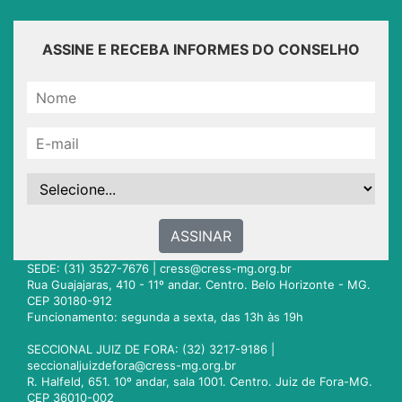
ASSINE E RECEBA INFORMES DO CONSELHO
ASSINAR
SEDE: (31) 3527-7676 |
cress@cress-mg.org.br
Rua Guajajaras, 410 - 11º andar. Centro. Belo Horizonte - MG.
CEP 30180-912
Funcionamento: segunda a sexta, das 13h às 19h
SECCIONAL JUIZ DE FORA: (32) 3217-9186 |
seccionaljuizdefora@cress-mg.org.br
R. Halfeld, 651. 10º andar, sala 1001. Centro. Juiz de Fora-MG.
CEP 36010-002