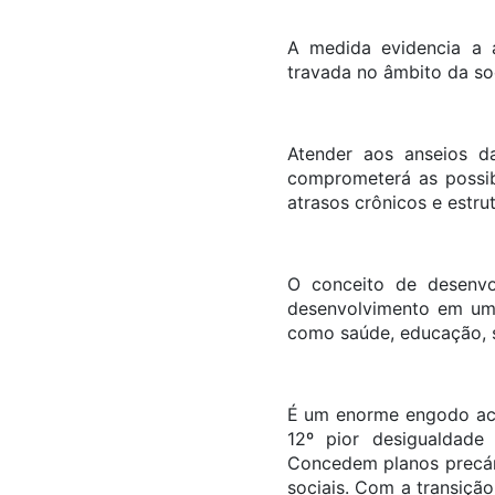
A medida evidencia a a
travada no âmbito da so
Atender aos anseios da
comprometerá as possib
atrasos crônicos e estrut
O conceito de desenvo
desenvolvimento em uma
como saúde, educação, s
É um enorme engodo acre
12º pior desigualdade
Concedem planos precár
sociais. Com a transiçã