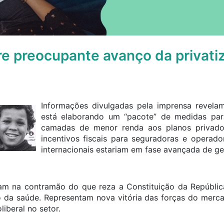
re preocupante avanço da privati
Informações divulgadas pela imprensa revela
está elaborando um “pacote” de medidas para
camadas de menor renda aos planos privado
incentivos fiscais para seguradoras e operado
internacionais estariam em fase avançada de ge
am na contramão do que reza a Constituição da Repúbli
o da saúde. Representam nova vitória das forças do merc
iberal no setor.