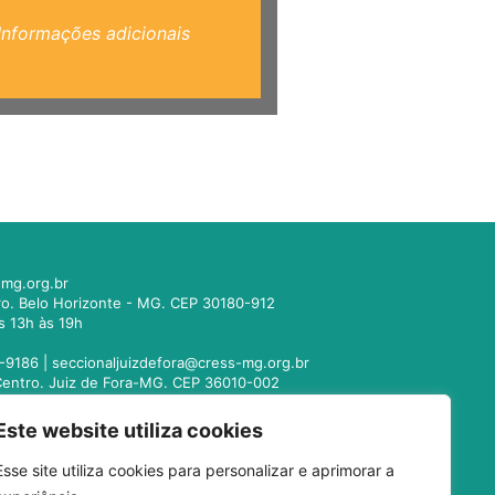
Informações adicionais
mg.org.br
tro. Belo Horizonte - MG. CEP 30180-912
s 13h às 19h
-9186 |
seccionaljuizdefora@cress-mg.org.br
1. Centro. Juiz de Fora-MG. CEP 36010-002
s 13h às 19h
Este website utiliza cookies
221-9358 |
seccionalmontesclaros@cress-
Esse site utiliza cookies para personalizar e aprimorar a
 Centro. Montes Claros - MG. CEP 39400-104