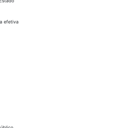
 Estado
 efetiva
úblico