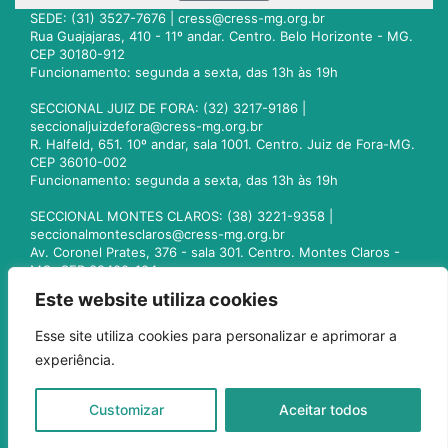
SEDE: (31) 3527-7676 |
cress@cress-mg.org.br
Rua Guajajaras, 410 - 11º andar. Centro. Belo Horizonte - MG.
CEP 30180-912
Funcionamento: segunda a sexta, das 13h às 19h
SECCIONAL JUIZ DE FORA: (32) 3217-9186 |
seccionaljuizdefora@cress-mg.org.br
R. Halfeld, 651. 10º andar, sala 1001. Centro. Juiz de Fora-MG.
CEP 36010-002
Funcionamento: segunda a sexta, das 13h às 19h
SECCIONAL MONTES CLAROS: (38) 3221-9358 |
seccionalmontesclaros@cress-mg.org.br
Av. Coronel Prates, 376 - sala 301. Centro. Montes Claros -
MG. CEP 39400-104
Funcionamento: segunda a sexta, das 13h às 19h
Este website utiliza cookies
SECCIONAL UBERLÂNDIA: (34) 3236-3024 |
Esse site utiliza cookies para personalizar e aprimorar a
seccionaluberlandia@cress-mg.org.br
experiência.
Av. Afonso Pena, 547 - sala 101. Uberlândia - MG. CEP
38400-128
Funcionamento: segunda a sexta, das 13h às 19h
Customizar
Aceitar todos