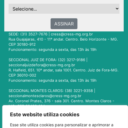
ASSINAR
SEDE: (31) 3527-7676 |
cress@cress-mg.org.br
Rua Guajajaras, 410 - 11º andar. Centro. Belo Horizonte - MG.
CEP 30180-912
Funcionamento: segunda a sexta, das 13h às 19h
SECCIONAL JUIZ DE FORA: (32) 3217-9186 |
seccionaljuizdefora@cress-mg.org.br
R. Halfeld, 651. 10º andar, sala 1001. Centro. Juiz de Fora-MG.
CEP 36010-002
Funcionamento: segunda a sexta, das 13h às 19h
SECCIONAL MONTES CLAROS: (38) 3221-9358 |
seccionalmontesclaros@cress-mg.org.br
Av. Coronel Prates, 376 - sala 301. Centro. Montes Claros -
MG. CEP 39400-104
Funcionamento: segunda a sexta, das 13h às 19h
Este website utiliza cookies
SECCIONAL UBERLÂNDIA: (34) 3236-3024 |
Esse site utiliza cookies para personalizar e aprimorar a
seccionaluberlandia@cress-mg.org.br