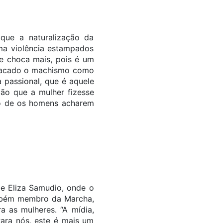
que a naturalização da
ema violência estampados
se choca mais, pois é um
estacado o machismo como
 passional, que é aquele
o que a mulher fizesse
ato de os homens acharem
e Eliza Samudio, onde o
também membro da Marcha,
a as mulheres. “A mídia,
Para nós, este é mais um