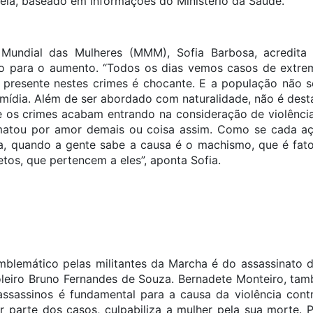
bela, baseado em informações do Ministério da Saúde.
 Mundial das Mulheres (MMM), Sofia Barbosa, acredita 
ivo para o aumento. “Todos os dias vemos casos de extr
e presente nestes crimes é chocante. E a população não 
 mídia. Além de ser abordado com naturalidade, não é d
e os crimes acabam entrando na consideração de violência
atou por amor demais ou coisa assim. Como se cada açã
rta, quando a gente sabe a causa é o machismo, que é f
etos, que pertencem a eles”, aponta Sofia.
blemático pelas militantes da Marcha é do assassinato d
goleiro Bruno Fernandes de Souza. Bernadete Monteiro, 
ssassinos é fundamental para a causa da violência contr
 parte dos casos, culpabiliza a mulher pela sua morte. 