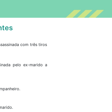
ntes
ssassinada com três tiros
sinada pelo ex-marido a
ompanheiro.
 marido.