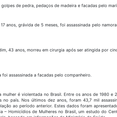
da a golpes de pedra, pedaços de madeira e facadas
17 anos, grávida de 5 meses, foi assassinada pelo namor
im, 43 anos, morreu em cirurgia após ser atingida por cin
ira foi assassinada a facadas pelo companheiro.
 mulher é violentada no Brasil. Entre os anos de 1980 e 
s no país. Nos últimos dez anos, foram 43,7 mil assassi
ação ao período anterior. Estes dados foram apresentad
 – Homicídios de Mulheres no Brasil, um estudo do Cent