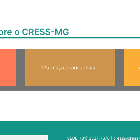
obre o CRESS-MG
Informações adicionais
SEDE: (31) 3527-7676 |
cress@cress-