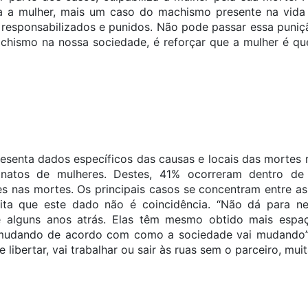
ra a mulher, mais um caso do machismo presente na vida
 responsabilizados e punidos. Não pode passar essa puniçã
ismo na nossa sociedade, é reforçar que a mulher é que
esenta dados específicos das causas e locais das mortes 
sinatos de mulheres. Destes, 41% ocorreram dentro de 
res nas mortes. Os principais casos se concentram entre as
dita que este dado não é coincidência. “Não dá para n
de alguns anos atrás. Elas têm mesmo obtido mais espa
udando de acordo com como a sociedade vai mudando”, 
e libertar, vai trabalhar ou sair às ruas sem o parceiro, mu
ncia.