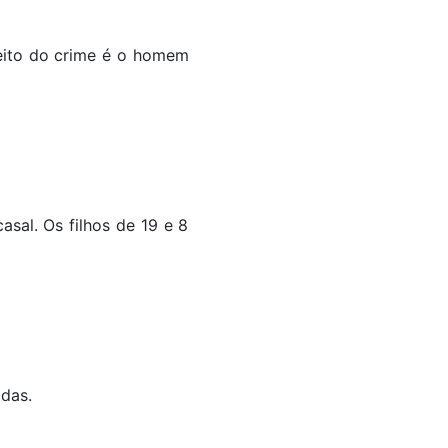
peito do crime é o homem
sal. Os filhos de 19 e 8
ido.
 facadas.