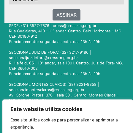
ASSINAR
SEDE: (31) 3527-7676 |
cress@cress-mg.org.br
Rua Guajajaras, 410 - 11º andar. Centro. Belo Horizonte - MG.
CEP 30180-912
Funcionamento: segunda a sexta, das 13h às 19h
SECCIONAL JUIZ DE FORA: (32) 3217-9186 |
seccionaljuizdefora@cress-mg.org.br
R. Halfeld, 651. 10º andar, sala 1001. Centro. Juiz de Fora-MG.
CEP 36010-002
Funcionamento: segunda a sexta, das 13h às 19h
SECCIONAL MONTES CLAROS: (38) 3221-9358 |
seccionalmontesclaros@cress-mg.org.br
Av. Coronel Prates, 376 - sala 301. Centro. Montes Claros -
MG. CEP 39400-104
Funcionamento: segunda a sexta, das 13h às 19h
Este website utiliza cookies
SECCIONAL UBERLÂNDIA: (34) 3236-3024 |
Esse site utiliza cookies para personalizar e aprimorar a
seccionaluberlandia@cress-mg.org.br
experiência.
Av. Afonso Pena, 547 - sala 101. Uberlândia - MG. CEP
38400-128