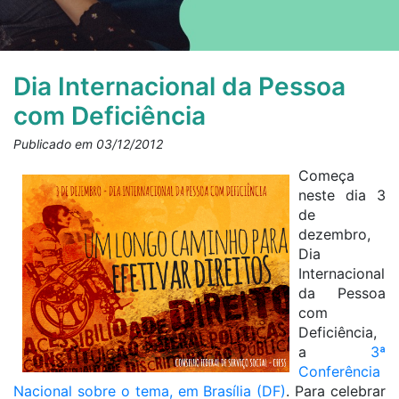
Dia Internacional da Pessoa
com Deficiência
Publicado em 03/12/2012
Começa
neste dia 3
de
dezembro,
Dia
Internacional
da Pessoa
com
Deficiência,
a
3ª
Conferência
Nacional sobre o tema, em Brasília (DF)
. Para celebrar