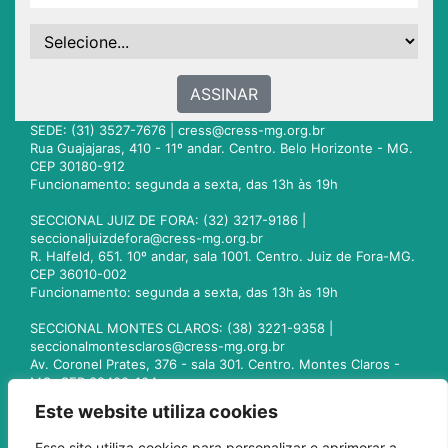
ASSINAR
SEDE: (31) 3527-7676 |
cress@cress-mg.org.br
Rua Guajajaras, 410 - 11º andar. Centro. Belo Horizonte - MG.
CEP 30180-912
Funcionamento: segunda a sexta, das 13h às 19h
SECCIONAL JUIZ DE FORA: (32) 3217-9186 |
seccionaljuizdefora@cress-mg.org.br
R. Halfeld, 651. 10º andar, sala 1001. Centro. Juiz de Fora-MG.
CEP 36010-002
Funcionamento: segunda a sexta, das 13h às 19h
SECCIONAL MONTES CLAROS: (38) 3221-9358 |
seccionalmontesclaros@cress-mg.org.br
Av. Coronel Prates, 376 - sala 301. Centro. Montes Claros -
MG. CEP 39400-104
Funcionamento: segunda a sexta, das 13h às 19h
Este website utiliza cookies
SECCIONAL UBERLÂNDIA: (34) 3236-3024 |
Esse site utiliza cookies para personalizar e aprimorar a