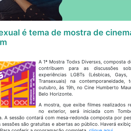
exual é tema de mostra de cinem
em
A 1ª Mostra Todxs Diversxs, composta d
contribuem para as discussões sob
experiências LGBTs (Lésbicas, Gays, 
Transexuais) na contemporaneidade, 
outubro, às 19h, no Cine Humberto Maur
Belo Horizonte.
A mostra, que exibe filmes realizados r
no exterior, será iniciada com Tomb
a. A sessão contará com mesa-redonda composta por pes
As sessões são gratuitas e abertas ao público. Haverá exib
 Para conferir a programação completa,
clique aqui
.