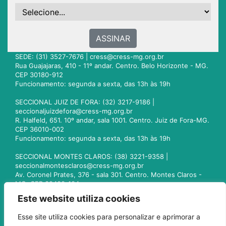
ASSINAR
SEDE: (31) 3527-7676 |
cress@cress-mg.org.br
Rua Guajajaras, 410 - 11º andar. Centro. Belo Horizonte - MG.
CEP 30180-912
Funcionamento: segunda a sexta, das 13h às 19h
SECCIONAL JUIZ DE FORA: (32) 3217-9186 |
seccionaljuizdefora@cress-mg.org.br
R. Halfeld, 651. 10º andar, sala 1001. Centro. Juiz de Fora-MG.
CEP 36010-002
Funcionamento: segunda a sexta, das 13h às 19h
SECCIONAL MONTES CLAROS: (38) 3221-9358 |
seccionalmontesclaros@cress-mg.org.br
Av. Coronel Prates, 376 - sala 301. Centro. Montes Claros -
MG. CEP 39400-104
Funcionamento: segunda a sexta, das 13h às 19h
Este website utiliza cookies
SECCIONAL UBERLÂNDIA: (34) 3236-3024 |
Esse site utiliza cookies para personalizar e aprimorar a
seccionaluberlandia@cress-mg.org.br