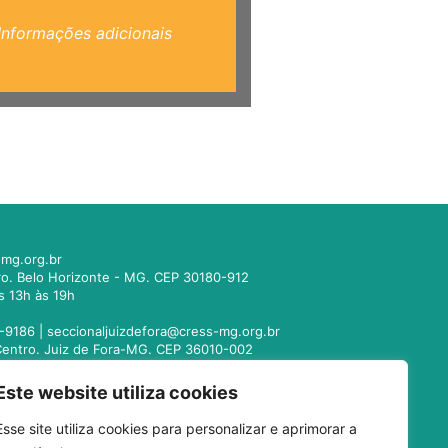
Informações adicionais
mg.org.br
tro. Belo Horizonte - MG. CEP 30180-912
s 13h às 19h
-9186 |
seccionaljuizdefora@cress-mg.org.br
1. Centro. Juiz de Fora-MG. CEP 36010-002
s 13h às 19h
Este website utiliza cookies
221-9358 |
seccionalmontesclaros@cress-
Esse site utiliza cookies para personalizar e aprimorar a
 Centro. Montes Claros - MG. CEP 39400-104