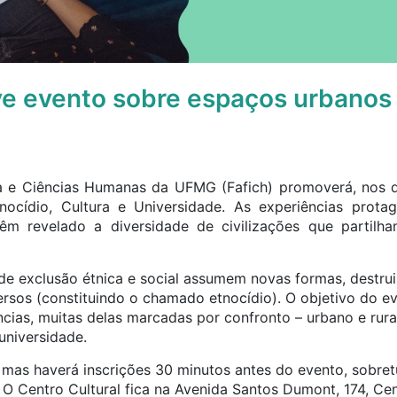
e evento sobre espaços urbanos 
ia e Ciências Humanas da UFMG (Fafich) promoverá, nos d
ocídio, Cultura e Universidade. As experiências protag
êm revelado a diversidade de civilizações que partilh
 de exclusão étnica e social assumem novas formas, destru
ersos (constituindo o chamado etnocídio). O objetivo do e
cias, muitas delas marcadas por confronto – urbano e rura
universidade.
 mas haverá inscrições 30 minutos antes do evento, sobret
 O Centro Cultural fica na Avenida Santos Dumont, 174, Cen