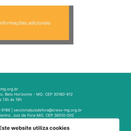
Informações adicionais
mg.org.br
tro. Belo Horizonte - MG. CEP 30180-912
s 13h às 19h
-9186 |
seccionaljuizdefora@cress-mg.org.br
1. Centro. Juiz de Fora-MG. CEP 36010-002
s 13h às 19h
Este website utiliza cookies