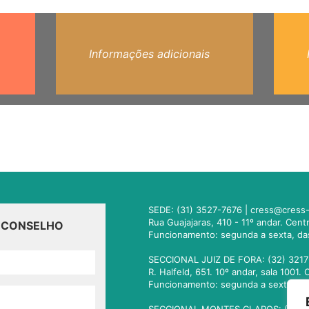
Informações adicionais
SEDE: (31) 3527-7676 |
cress@cress-
Rua Guajajaras, 410 - 11º andar. Cen
O CONSELHO
Funcionamento: segunda a sexta, da
SECCIONAL JUIZ DE FORA: (32) 3217
R. Halfeld, 651. 10º andar, sala 100
Funcionamento: segunda a sexta, da