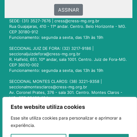
ASSINAR
SEDE: (31) 3527-7676 |
cress@cress-mg.org.br
Rua Guajajaras, 410 - 11º andar. Centro. Belo Horizonte - MG.
CEP 30180-912
Funcionamento: segunda a sexta, das 13h às 19h
SECCIONAL JUIZ DE FORA: (32) 3217-9186 |
seccionaljuizdefora@cress-mg.org.br
R. Halfeld, 651. 10º andar, sala 1001. Centro. Juiz de Fora-MG.
CEP 36010-002
Funcionamento: segunda a sexta, das 13h às 19h
SECCIONAL MONTES CLAROS: (38) 3221-9358 |
seccionalmontesclaros@cress-mg.org.br
Av. Coronel Prates, 376 - sala 301. Centro. Montes Claros -
MG. CEP 39400-104
Funcionamento: segunda a sexta, das 13h às 19h
Este website utiliza cookies
SECCIONAL UBERLÂNDIA: (34) 3236-3024 |
Esse site utiliza cookies para personalizar e aprimorar a
seccionaluberlandia@cress-mg.org.br
experiência.
Av. Afonso Pena, 547 - sala 101. Uberlândia - MG. CEP
38400-128
Funcionamento: segunda a sexta, das 13h às 19h