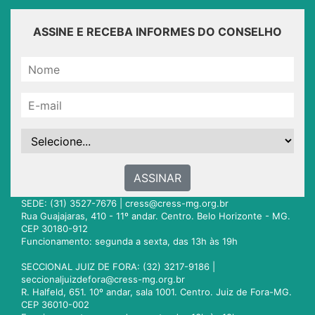
ASSINE E RECEBA INFORMES DO CONSELHO
ASSINAR
SEDE: (31) 3527-7676 |
cress@cress-mg.org.br
Rua Guajajaras, 410 - 11º andar. Centro. Belo Horizonte - MG.
CEP 30180-912
Funcionamento: segunda a sexta, das 13h às 19h
SECCIONAL JUIZ DE FORA: (32) 3217-9186 |
seccionaljuizdefora@cress-mg.org.br
R. Halfeld, 651. 10º andar, sala 1001. Centro. Juiz de Fora-MG.
CEP 36010-002