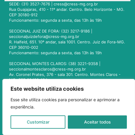
SEDE: (31) 3527-7676 |
cress@cress-mg.org.br
Rua Guajajaras, 410 - 11º andar. Centro. Belo Horizonte - MG.
CEP 30180-912
Funcionamento: segunda a sexta, das 13h às 19h
SECCIONAL JUIZ DE FORA: (32) 3217-9186 |
seccionaljuizdefora@cress-mg.org.br
R. Halfeld, 651. 10º andar, sala 1001. Centro. Juiz de Fora-MG.
CEP 36010-002
Funcionamento: segunda a sexta, das 13h às 19h
SECCIONAL MONTES CLAROS: (38) 3221-9358 |
seccionalmontesclaros@cress-mg.org.br
Av. Coronel Prates, 376 - sala 301. Centro. Montes Claros -
MG. CEP 39400-104
Funcionamento: segunda a sexta, das 13h às 19h
Este website utiliza cookies
SECCIONAL UBERLÂNDIA: (34) 3236-3024 |
Esse site utiliza cookies para personalizar e aprimorar a
seccionaluberlandia@cress-mg.org.br
experiência.
Av. Afonso Pena, 547 - sala 101. Uberlândia - MG. CEP
38400-128
Funcionamento: segunda a sexta, das 13h às 19h
Customizar
Aceitar todos