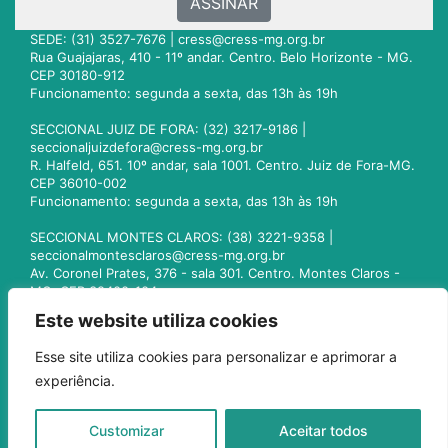
ASSINAR
SEDE: (31) 3527-7676 |
cress@cress-mg.org.br
Rua Guajajaras, 410 - 11º andar. Centro. Belo Horizonte - MG.
CEP 30180-912
Funcionamento: segunda a sexta, das 13h às 19h
SECCIONAL JUIZ DE FORA: (32) 3217-9186 |
seccionaljuizdefora@cress-mg.org.br
R. Halfeld, 651. 10º andar, sala 1001. Centro. Juiz de Fora-MG.
CEP 36010-002
Funcionamento: segunda a sexta, das 13h às 19h
SECCIONAL MONTES CLAROS: (38) 3221-9358 |
seccionalmontesclaros@cress-mg.org.br
Av. Coronel Prates, 376 - sala 301. Centro. Montes Claros -
MG. CEP 39400-104
Funcionamento: segunda a sexta, das 13h às 19h
Este website utiliza cookies
SECCIONAL UBERLÂNDIA: (34) 3236-3024 |
Esse site utiliza cookies para personalizar e aprimorar a
seccionaluberlandia@cress-mg.org.br
experiência.
Av. Afonso Pena, 547 - sala 101. Uberlândia - MG. CEP
38400-128
Funcionamento: segunda a sexta, das 13h às 19h
Customizar
Aceitar todos