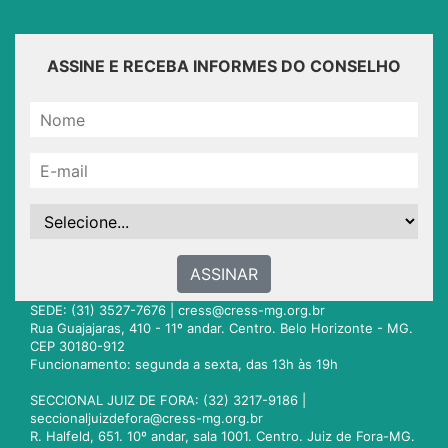
ASSINE E RECEBA INFORMES DO CONSELHO
ASSINAR
SEDE: (31) 3527-7676 |
cress@cress-mg.org.br
Rua Guajajaras, 410 - 11º andar. Centro. Belo Horizonte - MG.
CEP 30180-912
Funcionamento: segunda a sexta, das 13h às 19h
SECCIONAL JUIZ DE FORA: (32) 3217-9186 |
seccionaljuizdefora@cress-mg.org.br
R. Halfeld, 651. 10º andar, sala 1001. Centro. Juiz de Fora-MG.