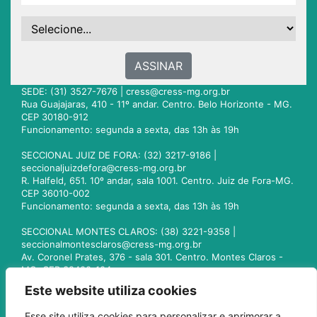
ASSINAR
SEDE: (31) 3527-7676 |
cress@cress-mg.org.br
Rua Guajajaras, 410 - 11º andar. Centro. Belo Horizonte - MG.
CEP 30180-912
Funcionamento: segunda a sexta, das 13h às 19h
SECCIONAL JUIZ DE FORA: (32) 3217-9186 |
seccionaljuizdefora@cress-mg.org.br
R. Halfeld, 651. 10º andar, sala 1001. Centro. Juiz de Fora-MG.
CEP 36010-002
Funcionamento: segunda a sexta, das 13h às 19h
SECCIONAL MONTES CLAROS: (38) 3221-9358 |
seccionalmontesclaros@cress-mg.org.br
Av. Coronel Prates, 376 - sala 301. Centro. Montes Claros -
MG. CEP 39400-104
Funcionamento: segunda a sexta, das 13h às 19h
Este website utiliza cookies
SECCIONAL UBERLÂNDIA: (34) 3236-3024 |
Esse site utiliza cookies para personalizar e aprimorar a