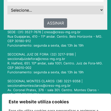
ASSINAR
SEDE: (31) 3527-7676 |
cress@cress-mg.org.br
Rua Guajajaras, 410 - 11º andar. Centro. Belo Horizonte - MG.
CEP 30180-912
Funcionamento: segunda a sexta, das 13h às 19h
SECCIONAL JUIZ DE FORA: (32) 3217-9186 |
seccionaljuizdefora@cress-mg.org.br
R. Halfeld, 651. 10º andar, sala 1001. Centro. Juiz de Fora-MG.
CEP 36010-002
Funcionamento: segunda a sexta, das 13h às 19h
SECCIONAL MONTES CLAROS: (38) 3221-9358 |
seccionalmontesclaros@cress-mg.org.br
Av. Coronel Prates, 376 - sala 301. Centro. Montes Claros -
MG. CEP 39400-104
Funcionamento: segunda a sexta, das 13h às 19h
Este website utiliza cookies
SECCIONAL UBERLÂNDIA: (34) 3236-3024 |
Esse site utiliza cookies para personalizar e aprimorar a