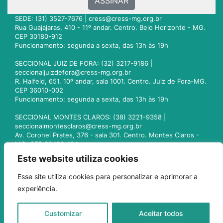
ASSINAR
SEDE: (31) 3527-7676 |
cress@cress-mg.org.br
Rua Guajajaras, 410 - 11º andar. Centro. Belo Horizonte - MG.
CEP 30180-912
Funcionamento: segunda a sexta, das 13h às 19h
SECCIONAL JUIZ DE FORA: (32) 3217-9186 |
seccionaljuizdefora@cress-mg.org.br
R. Halfeld, 651. 10º andar, sala 1001. Centro. Juiz de Fora-MG.
CEP 36010-002
Funcionamento: segunda a sexta, das 13h às 19h
SECCIONAL MONTES CLAROS: (38) 3221-9358 |
seccionalmontesclaros@cress-mg.org.br
Av. Coronel Prates, 376 - sala 301. Centro. Montes Claros -
MG. CEP 39400-104
Funcionamento: segunda a sexta, das 13h às 19h
Este website utiliza cookies
SECCIONAL UBERLÂNDIA: (34) 3236-3024 |
Esse site utiliza cookies para personalizar e aprimorar a
seccionaluberlandia@cress-mg.org.br
experiência.
Av. Afonso Pena, 547 - sala 101. Uberlândia - MG. CEP
38400-128
Funcionamento: segunda a sexta, das 13h às 19h
Customizar
Aceitar todos