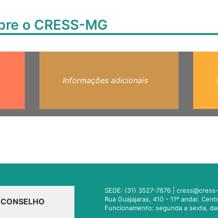
obre o CRESS-MG
Informações adicionais
SEDE: (31) 3527-7676 |
cress@cress-
Rua Guajajaras, 410 - 11º andar. Cen
O CONSELHO
Funcionamento: segunda a sexta, da