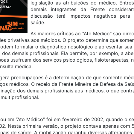
legislação as atribuições do médico. Entr
demais integrantes da Frente conside
discussão terá impactos negativos para o
saúde.
As maiores críticas ao "Ato Médico" são dire
es privativas aos médicos. O projeto determina que soment
dem formular o diagnóstico nosológico e apresentar sua r
dos demais profissionais. Ela permite, por exemplo, a aber
oas usufruam dos serviços psicológicos, fisioterapeutas, nu
nsulta médica.
gera preocupações é a determinação de que somente mé
iços médicos. O receio da Frente Mineira de Defesa da Saú
inação dos demais profissionais aos médicos, o que contra
ultiprofissional.
alou em “Ato Médico” foi em fevereiro de 2002, quando o s
2. Nesta primeira versão, o projeto contava apenas com 5
onais de saúde. A mobilização garantiu diversas alteraçõe