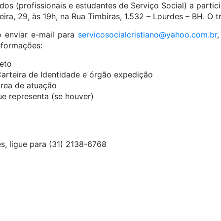
os (profissionais e estudantes de Serviço Social) a parti
ira, 29, às 19h, na Rua Timbiras, 1.532 – Lourdes – BH. O t
o enviar e-mail para
servicosocialcristiano@yahoo.com.br
,
nformações:
eto
rteira de Identidade e órgão expedição
área de atuação
que representa (se houver)
s, ligue para (31) 2138-6768