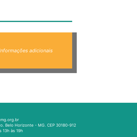
Informações adicionais
mg.org.br
tro. Belo Horizonte - MG. CEP 30180-912
s 13h às 19h