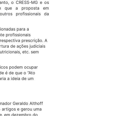
etanto, o CRESS-MG e os
ram que a proposta em
utros profissionais da
cionadas para a
e profissionais
espectiva prescrição. A
tura de ações judiciais
tricionais, etc. sem
dicos podem ocupar
de é de que o “Ato
ria a ideia de um
enador Geraldo Althoff
 artigos e gerou uma
s e, em dezembro do