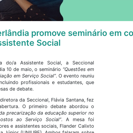
erlândia promove seminário em 
ssistente Social
 do/a Assistente Social, a Seccional
dia 10 de maio, o seminário
“Questões em
ação em Serviço Social”
. O evento reuniu
cluindo profissionais e estudantes, que
sas de debate.
diretora da Seccional, Flávia Santana, fez
bertura. O primeiro debate abordou o
 da precarização da educação superior no
postos ao Serviço Social”
. A mesa foi
es e assistentes sociais, Flander Calixto
ça Júnior (UNIUBE). Ambos falaram sobre