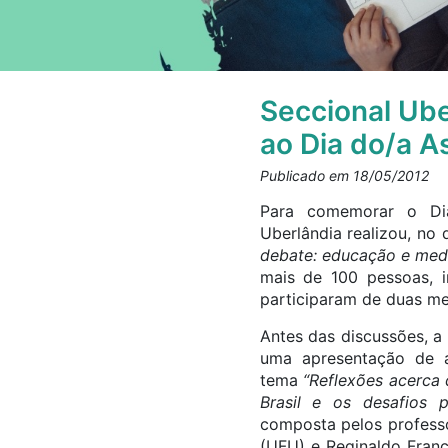
Seccional Ub
ao Dia do/a A
Publicado em 18/05/2012
Para comemorar o Dia
Uberlândia realizou, no 
debate: educação e medi
mais de 100 pessoas, in
participaram de duas me
Antes das discussões, a 
uma apresentação de a
tema
“Reflexões acerca
Brasil e os desafios 
composta pelos professor
(UFU) e Reginaldo Fran