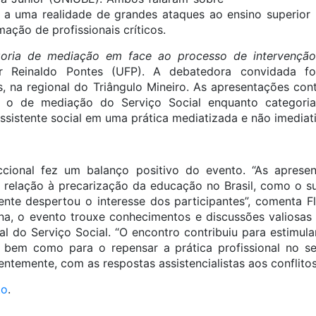
e a uma realidade de grandes ataques ao ensino superior b
ção de profissionais críticos.
oria de mediação em face ao processo de intervenção 
r Reinaldo Pontes (UFP). A debatedora convidada f
, na regional do Triângulo Mineiro. As apresentações cont
o o de mediação do Serviço Social enquanto categoria 
ssistente social em uma prática mediatizada e não imediatiz
cional fez um balanço positivo do evento. “As apresen
 relação à precarização da educação no Brasil, como o 
mente despertou o interesse dos participantes”, comenta Fl
ana, o evento trouxe conhecimentos e discussões valiosa
l do Serviço Social. “O encontro contribuiu para estimula
al, bem como para o repensar a prática profissional no 
temente, com as respostas assistencialistas aos conflitos s
to
.