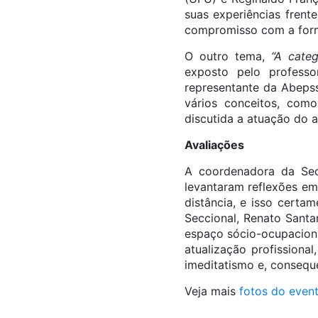
suas experiências frent
compromisso com a forma
O outro tema,
“A categ
exposto pelo professo
representante da Abepss
vários conceitos, com
discutida a atuação do a
Avaliações
A coordenadora da Sec
levantaram reflexões em
distância, e isso certa
Seccional, Renato Sant
espaço sócio-ocupaciona
atualização profission
imeditatismo e, consequen
Veja mais
fotos do even