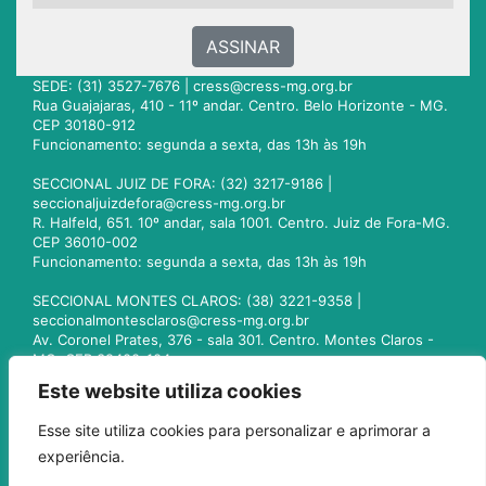
ASSINAR
SEDE: (31) 3527-7676 |
cress@cress-mg.org.br
Rua Guajajaras, 410 - 11º andar. Centro. Belo Horizonte - MG.
CEP 30180-912
Funcionamento: segunda a sexta, das 13h às 19h
SECCIONAL JUIZ DE FORA: (32) 3217-9186 |
seccionaljuizdefora@cress-mg.org.br
R. Halfeld, 651. 10º andar, sala 1001. Centro. Juiz de Fora-MG.
CEP 36010-002
Funcionamento: segunda a sexta, das 13h às 19h
SECCIONAL MONTES CLAROS: (38) 3221-9358 |
seccionalmontesclaros@cress-mg.org.br
Av. Coronel Prates, 376 - sala 301. Centro. Montes Claros -
MG. CEP 39400-104
Funcionamento: segunda a sexta, das 13h às 19h
Este website utiliza cookies
SECCIONAL UBERLÂNDIA: (34) 3236-3024 |
Esse site utiliza cookies para personalizar e aprimorar a
seccionaluberlandia@cress-mg.org.br
experiência.
Av. Afonso Pena, 547 - sala 101. Uberlândia - MG. CEP
38400-128